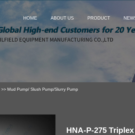
HOME
ABOUT US
PRODUCT
NEW
>>
Mud Pump/ Slush Pump/Slurry Pump
HNA-P-275 Triplex