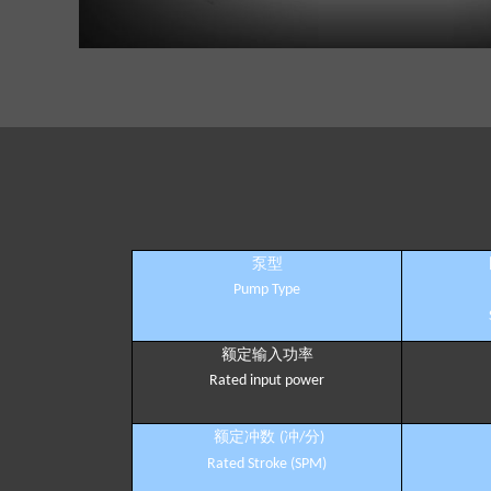
泵型
Pump Type
额定输入功率
Rated input power
额定冲数
冲
分
(
/
)
Rated Stroke (SPM)