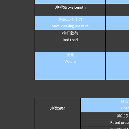
冲程
Stroke Length
最高工作压力
Max. Working pressure
拉杆载荷
Rod Load
重量
Weight
缸套
冲数
Liner
SPM
额定泵
Rated pres