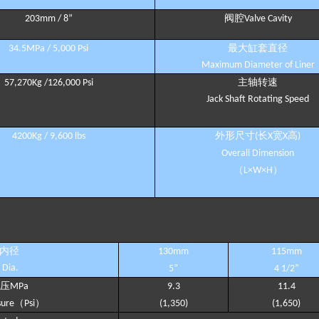
阀腔
203mm / 8
”
Valve Cavity
最大缸套直径
34.5MPa / 5,000 Psi
Maximum Diameter of Liner
主轴转速
57,270Kg /126,000 Psi
Jack Shaft Rotating Speed
外形尺寸
长
宽
高
4200Kg / 9,600 lbs
(
X
X
)
Overall Dimension
（
）
L×W×H
内径
1
30mm
1
15mm
D
ia.
5
”
4 1/2
”
压
MPa
9
.
3
11.4
（
）
sure
Psi
(
1,350
)
(
1,650
)