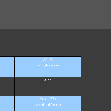
人字齿
Herringbone gear
4.7:1
强制
飞溅
+
Forced and flashing