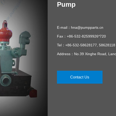
Pump
E-mail：hna@pumpparts.cn
Fax：+86-532-82599926*720
Tel：+86-532-58628177, 58628118
Address：No.39 Xinghe Road, Lancun
Contact Us