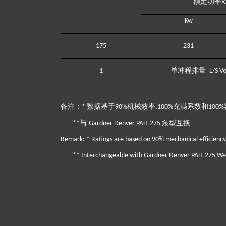
额定功率
R
K
w
1
75
231
单冲程排量
1
L/S V
备注：
数据基于
机械效率
充满系数和
*
90%
,100%
100%
与
泵型互换
**
Gardner Denver PAH-275
Remark: * Ratings are based on 90% mechanical efficiency,
** Interchangeable with Gardner Denver PAH-275 Wel