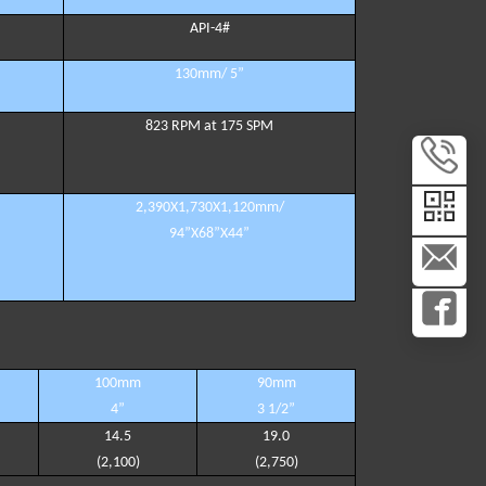
API-4#
130mm/ 5
”
823 RPM at 175 SPM
2,390X1,730X1,120mm/
94
”
X68
”
X44
”
10
0
mm
9
0
mm
4
”
3 1/2
”
14
.
5
19
.
0
(
2,100
)
(
2,750
)