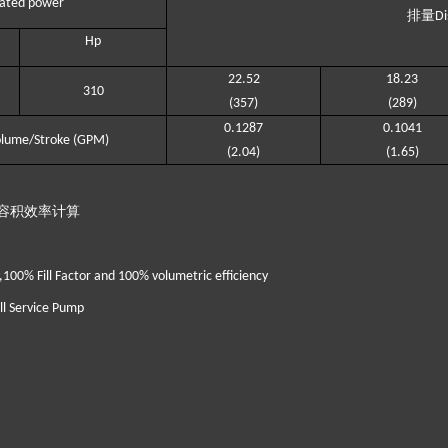
ated
power
排量
D
H
p
22
.
52
18
.
23
310
(
357
)
(
289
)
0.
1287
0.
1041
olume/Stroke (GPM)
(
2
.
04
)
(
1
.
65
)
容积效率计算
100% Fill Factor and 100% volumetric efficiency
l Service Pump