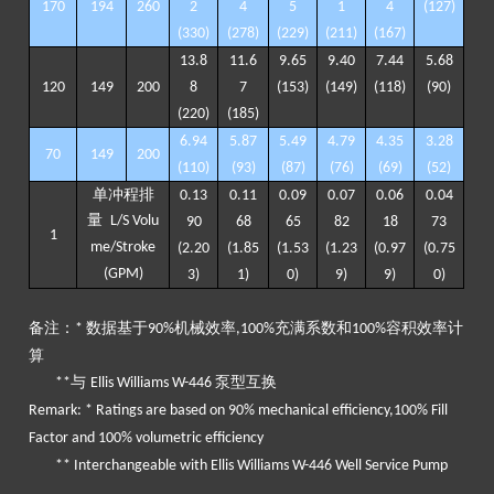
170
194
260
2
4
5
1
4
(
127
)
(
330
)
(
278
)
(
229
)
(
211
)
(
167
)
13
.
8
11
.
6
9
.
65
9
.
40
7
.
44
5
.
68
120
149
200
8
7
(
153
)
(
149
)
(
118)
(
90
)
(
220
)
(
185
)
6
.
94
5
.
87
5
.
49
4
.
79
4
.
35
3
.
28
70
149
200
(
110
)
(
93
)
(
87
)
(
76
)
(
69
)
(
52
)
单冲程排
0.
13
0.
11
0.
09
0.
07
0.
06
0.
04
量
L/S Volu
90
68
65
82
18
73
1
me/Stroke
(
2
.
20
(
1
.
85
(
1
.
53
(
1
.
23
(
0
.
97
(
0
.
75
(GPM)
3
)
1
)
0
)
9
)
9
)
0
)
备注：
数据基于
机械效率
充满系数和
容积效率计
*
90%
,100%
100%
算
与
泵型互换
**
Ellis Williams W-446
Remark: * Ratings are based on 90% mechanical efficiency,100% Fill
Factor and 100% volumetric efficiency
** Interchangeable with Ellis Williams W-446 Well Service Pump