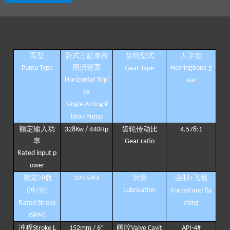
泵型
卧式三缸单作
齿轮型式
人字齿
用活塞泵
Pump Type
Herringbone g
Gear Type
Horizontal Tripl
ear
ex
Single Acting P
iston Pump
额定输入功
齿轮传动比
328Kw / 440Hp
4.578:1
率
Gear ratio
Rated input p
ower
额定冲数
润滑
强制
飞溅
320 SPM
+
冲
分
Lubrication
(
/
)
Forced and fla
Rated Stroke
shing
(SPM)
冲程
阀腔
Stroke L
152mm / 6
”
Valve Cavit
API-4#