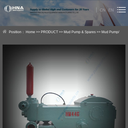
CN
EN
HOME
Position：
Home
>>
PRODUCT
>>
Mud Pump & Spares
>>
Mud Pump/
ABOUT US
Slush Pump/Slurry Pump
PRODUCT
Category
NEWS
Technical Help
CONTACT US