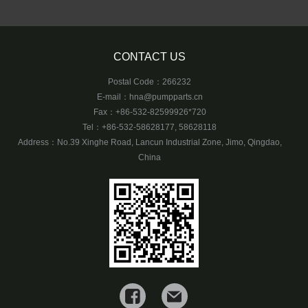
CONTACT US
Postal Code：266232
E-mail：
hna@pumpparts.cn
Fax：+86-532-82599926*720
Tel：+86-532-58628177, 58628118
Address：No.39 Xinghe Road, Lancun Industrial Zone, Jimo, Qingdao,
China