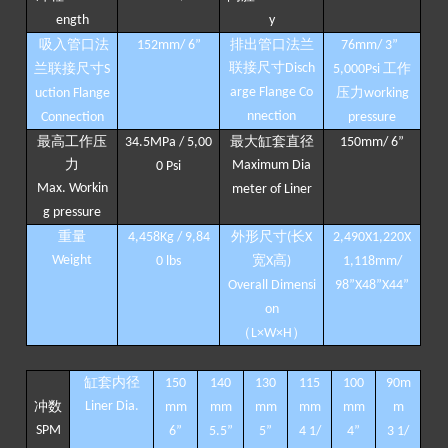
ength
y
吸入管口法
排出管口法兰
152mm/ 6
”
76mm/ 3
”
联接尺寸
兰联接尺寸
Disch
工作
S
5,000Psi
arge Flange Co
压力
uction
Flange
working
nnection
Connection
pressure
最高工作压
最大缸套直径
34.5MPa / 5,00
150mm/ 6
”
力
Maximum Dia
0 Psi
Max. Workin
meter of Liner
g pressure
重量
外形尺寸
长
4,458Kg / 9,84
(
X
2,490X1,220X
Weight
宽
高
0 lbs
X
)
1,118mm/
Overall Dimensi
98
”
X48
”
X44
”
on
（
）
L×W×H
缸套内径
150
140
130
1
15
1
0
0
9
0
m
冲数
Liner
D
ia.
mm
mm
mm
mm
mm
m
SPM
6
”
5.5
”
5
”
4 1/
4
”
3 1/