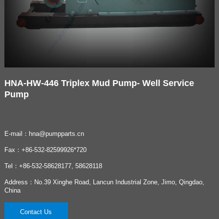
HNA-HW-446 Triplex Mud Pump- Well Service
Pump
E-mail：hna@pumpparts.cn
Fax：+86-532-82599926*720
Tel：+86-532-58628177, 58628118
Address：No.39 Xinghe Road, Lancun Industrial Zone, Jimo, Qingdao,
China
Contact Us