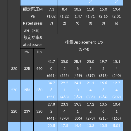
2
”
2
”
额定泵压
M
7
.
1
8.4
10
.
2
11
.
8
15
.
0
19
.
4
Pa
(
1,02
(
1,22
(
1,47
(
1,71
(
2,16
(
2,81
Rated press
7
)
2
)
9
)
0
)
9
)
6
)
（
）
ure
Psi
额定功率
R
排量
Displacement
L/S
ated
power
(GPM)
K
w
H
p
41
.
7
35
.
0
28
.
9
25
.
0
19
.
7
15
.
1
320
328
440
0
2
6
5
5
4
(
661
)
(
555
)
(
459
)
(
397
)
(
313
)
(
240
)
34.7
29
.
2
24
.
1
21.1
16
.
6
12
.
7
270
283
380
6
1
0
4
6
4
(
551
)
(
463
)
(
382
)
(
335
)
(
264
)
(
202
)
27
.
8
23
.
3
19
.
3
17
.
2
13
.
5
10.4
22
0
239
320
2
4
1
2
6
1
(
441
)
(
370
)
(
306
)
(
273
)
(
215)
(
165
)
20
.
8
17
.
5
14
.
4
13
.
3
10
.
5
8
.
01