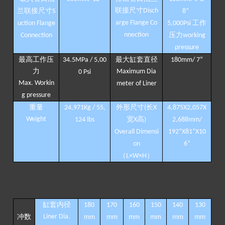
联接尺寸
兰联接尺寸
Disch
S
8
”
arge Flange Co
工作
uction
Flange
5,000Psi
nnection
压力
Connection
working
pressure
最高工作压
最大缸套直径
34.5MPa / 5,00
180mm/ 7
”
力
Maximum Dia
0 Psi
Max. Workin
meter of Liner
g pressure
重量
外形尺寸
长
24,971Kg / 55,
(
X
4,875X2,057X
Weight
宽
高
124 lbs
X
)
2,688mm/
Overall Dimensi
192
”
X81
”
X10
on
6
”
（
）
L×W×H
缸套内径
180
170
160
150
140
130
冲数
Liner
D
ia.
mm
mm
mm
mm
mm
mm