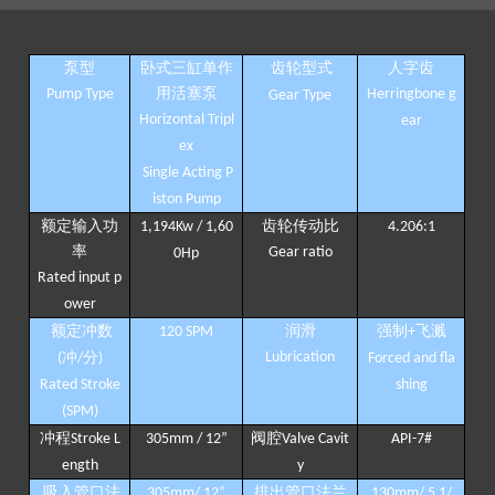
泵型
卧式三缸单作
齿轮型式
人字齿
用活塞泵
Pump Type
Herringbone g
Gear Type
Horizontal Tripl
ear
ex
Single Acting P
iston Pump
额定输入功
齿轮传动比
1,194Kw / 1,60
4.206:1
率
Gear ratio
0Hp
Rated input p
ower
额定冲数
润滑
强制
飞溅
120 SPM
+
冲
分
Lubrication
(
/
)
Forced and fla
Rated Stroke
shing
(SPM)
冲程
阀腔
Stroke L
305mm / 12
”
Valve Cavit
API-7#
ength
y
吸入管口法
排出管口法兰
305mm/ 12
”
130mm/ 5 1/