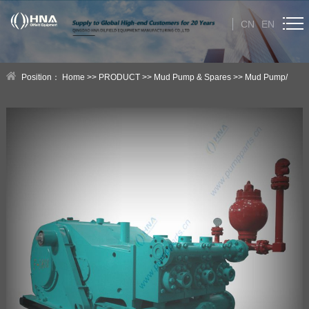
CN
EN
HOME
Position：
Home
>>
PRODUCT
>>
Mud Pump & Spares
>>
Mud Pump/
ABOUT US
Slush Pump/Slurry Pump
PRODUCT
Category
NEWS
Technical Help
CONTACT US