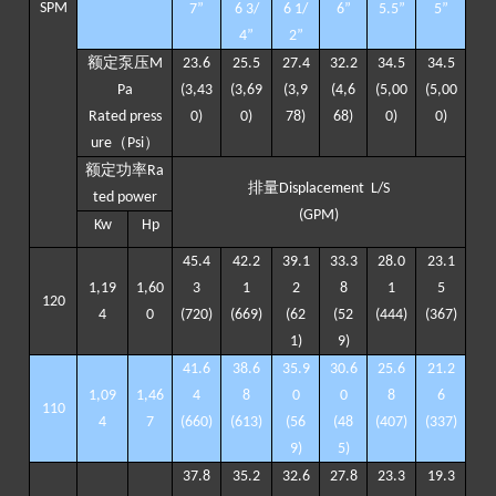
SPM
7
”
6 3/
6 1/
6
”
5.5
”
5
”
4
”
2
”
额定泵压
M
23.6
25.
5
2
7
.
4
3
2
.2
34.5
3
4
.
5
Pa
(3
,43
(3
,69
(
3,9
(
4,6
(5
,
00
(5
,
00
Rated press
0
)
0
)
78
)
68
)
0)
0)
（
）
ure
Psi
额定功率
Ra
排量
Displacement
L/S
ted
power
(GPM)
K
w
H
p
4
5
.
4
4
2
.
2
3
9
.
1
3
3
.3
28.
0
2
3
.
1
1
,
1
9
1
,
60
3
1
2
8
1
5
120
4
0
(7
20
)
(6
69
)
(
62
(5
2
(44
4
)
(3
67
)
1
)
9
)
4
1
.6
38.
6
3
5
.
9
30
.6
25.
6
2
1
.2
1
,
0
9
1
,
46
4
8
0
0
8
6
110
4
7
(66
0
)
(6
1
3)
(5
6
(4
8
(40
7
)
(3
37
)
9
)
5
)
3
7
.8
3
5
.
2
3
2
.6
2
7
.
8
23.
3
19
.3