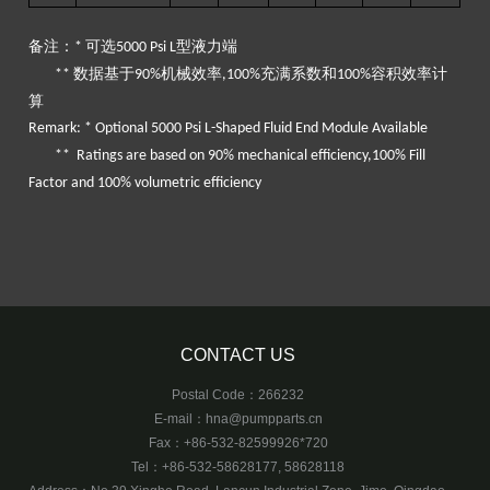
备注：
可选
型液力端
*
5000 Psi L
数据基于
机械效率
充满系数和
容积效率计
**
90%
,100%
100%
算
Remark: * Optional 5000 Psi L-Shaped Fluid End Module Available
** Ratings are based on 90% mechanical efficiency,100% Fill
Factor and 100% volumetric efficiency
CONTACT US
Postal Code：266232
E-mail：
hna@pumpparts.cn
Fax：+86-532-82599926*720
Tel：+86-532-58628177, 58628118