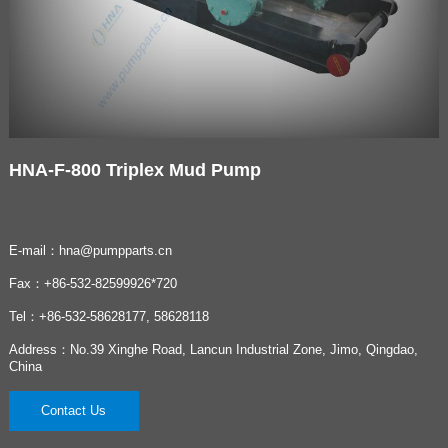
HNA-F-800 Triplex Mud Pump
E-mail：hna@pumpparts.cn
Fax：+86-532-82599926*720
Tel：+86-532-58628177, 58628118
Address：No.39 Xinghe Road, Lancun Industrial Zone, Jimo, Qingdao,
China
Contact Us