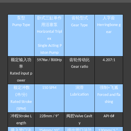
泵型
卧式三缸单作
齿轮型式
人字齿
用活塞泵
Pump Type
Herringbone g
Gear Type
Horizontal Tripl
ear
ex
Single Acting P
iston Pump
额定输入功
齿轮传动比
597Kw / 800Hp
4.207:1
率
Gear ratio
Rated input p
ower
额定冲数
润滑
强制
飞溅
150 SPM
+
冲
分
Lubrication
(
/
)
Forced and fla
Rated Stroke
shing
(SPM)
冲程
阀腔
Stroke L
228mm / 9
”
Valve Cavit
API-6#
ength
y
吸入管口法
排出管口法兰
254mm/ 10
”
130mm/ 5
”