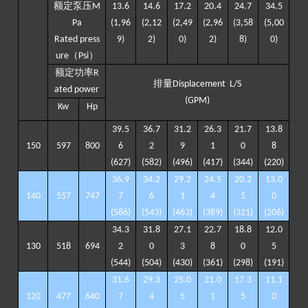
额定泵压
M
13
.
6
14
.
6
17
.2
20
.
4
24
.
7
3
4
.
5
Pa
(
1,96
(
2,12
(
2,49
(
2,96
(
3,58
(5
,
00
Rated press
9
)
2
)
0
)
2
)
8
)
0)
（
）
ure
Psi
额定功率
R
排量
Displacement
L/S
ated
power
(GPM)
K
w
H
p
39
.
5
36
.
7
3
1
.
2
26
.
3
21
.
7
13
.
8
1
5
0
597
8
00
6
2
9
1
0
8
(
627
)
(
582
)
(
496
)
(
417
)
(
344
)
(
220
)
36.9
3
4
.
2
29
.
2
24
.
5
2
0
.
2
13
.
0
1
4
0
557
747
7
6
1
4
5
0
(
586
)
(
543
)
(
463
)
(
389
)
(
321
)
(
206
)
34
.
3
31
.
8
27
.
1
2
2
.
7
18
.
8
12
.
0
1
3
0
518
694
2
0
3
8
0
5
(
544
)
(5
04
)
(
430
)
(
361
)
(
298)
(
191
)
31
.
6
29
.
3
25
.
0
2
1
.
0
17
.
3
1
1
.
1
120
477
640
7
4
5
1
5
0