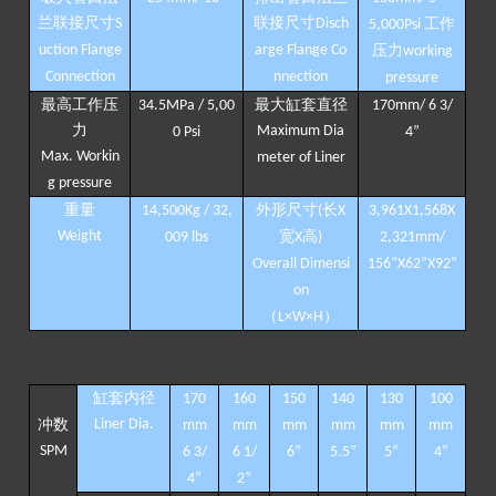
兰联接尺寸
联接尺寸
S
Disch
工作
5,000Psi
uction
Flange
arge Flange Co
压力
working
Connection
nnection
pressure
最高工作压
最大缸套直径
34.5MPa / 5,00
170mm/ 6 3/
力
Maximum Dia
0 Psi
4
”
Max. Workin
meter of Liner
g pressure
重量
外形尺寸
长
14,500Kg / 32,
(
X
3,961X1,568X
Weight
宽
高
009 lbs
X
)
2,321mm/
Overall Dimensi
156
”
X62
”
X92
”
on
（
）
L×W×H
缸套内径
170
160
150
140
130
1
0
0
冲数
Liner
D
ia.
mm
mm
mm
mm
mm
mm
SPM
6 3/
6 1/
6
”
5.5
”
5
”
4
”
4
”
2
”