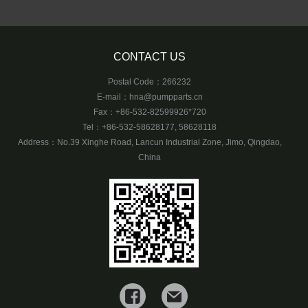
CONTACT US
Postal Code：266232
E-mail：
hna@pumpparts.cn
Fax：+86-532-82599926*720
Tel：+86-532-58628177, 58628118
Address：No.39 Xinghe Road, Lancun Industrial Zone, Jimo, Qingdao,
China