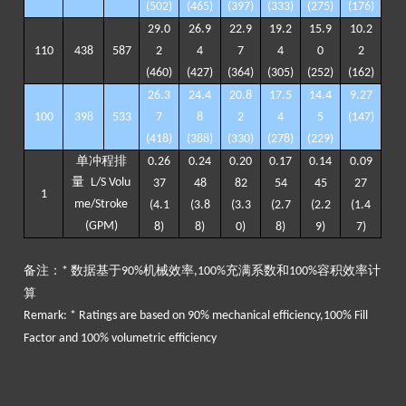
(
502
)
(
465
)
(
397
)
(3
33
)
(
275
)
(
176
)
29
.
0
26
.
9
22
.
9
19
.
2
15
.
9
10
.
2
110
438
587
2
4
7
4
0
2
(
460
)
(
427
)
(
364
)
(
305
)
(
252)
(
162
)
26
.
3
24
.
4
2
0
.8
17
.
5
14
.
4
9
.
27
100
398
533
7
8
2
4
5
(
147
)
(
418
)
(
388
)
(
330
)
(
278
)
(
229
)
单冲程排
0.
26
0.
24
0.
20
0.
17
0.
14
0.
09
量
L/S Volu
37
48
82
54
45
27
1
me/Stroke
(
4
.
1
(
3
.
8
(
3
.
3
(
2
.
7
(
2
.
2
(
1
.
4
(GPM)
8
)
8
)
0
)
8
)
9
)
7
)
备注：
数据基于
机械效率
充满系数和
容积效率计
*
90%
,100%
100%
算
Remark: * Ratings are based on 90% mechanical efficiency,100% Fill
Factor and 100% volumetric efficiency