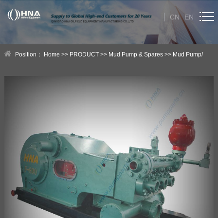
CN
EN
HOME
Position：
Home
>>
PRODUCT
>>
Mud Pump & Spares
>>
Mud Pump/
ABOUT US
Slush Pump/Slurry Pump
PRODUCT
Category
NEWS
Technical Help
CONTACT US